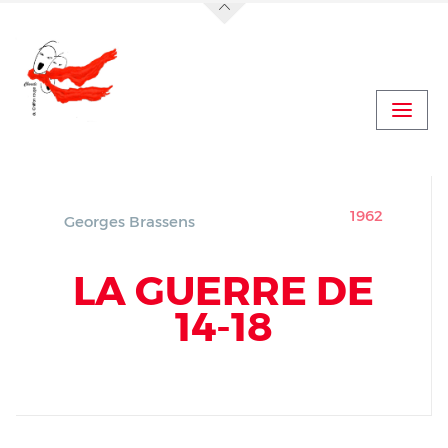
Jump to navigation
Actualités
Vidéo Concert Le Boulou
Vidéo Concert Le Boulou (suite)
1962
Georges Brassens
LA GUERRE DE
14-18