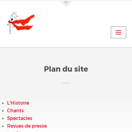
Jump to navigation
Actualités
Vidéo Concert Le Boulou
Vidéo Concert Le Boulou (suite)
Plan du site
L'Histoire
Chants
Spectacles
Revues de presse