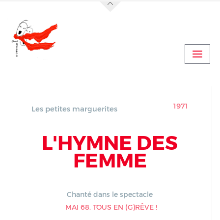
Jump to navigation
Actualités
Vidéo Concert Le Boulou
Vidéo Concert Le Boulou (suite)
1971
Les petites marguerites
L'HYMNE DES
FEMME
Chanté dans le spectacle
MAI 68, TOUS EN (G)RÊVE !