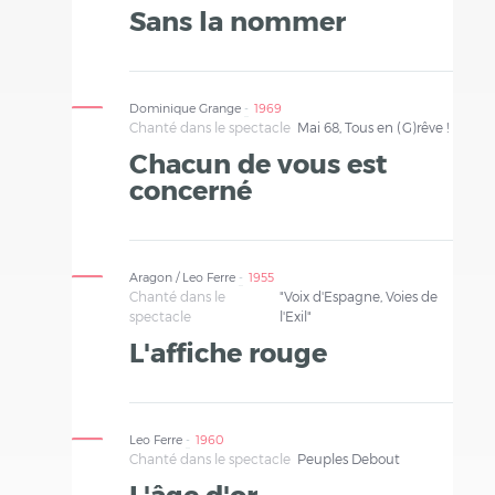
Sans la nommer
Dominique Grange
1969
Chanté dans le spectacle
Mai 68, Tous en (G)rêve !
Chacun de vous est
concerné
Aragon / Leo Ferre
1955
Chanté dans le
"Voix d'Espagne, Voies de
spectacle
l'Exil"
L'affiche rouge
Leo Ferre
1960
Chanté dans le spectacle
Peuples Debout
L'âge d'or