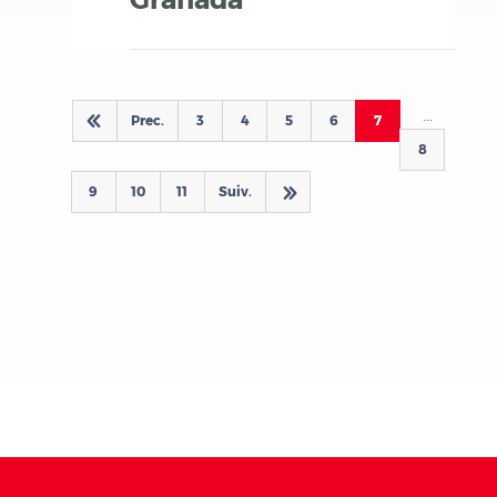
Pages
…
Prec.
3
4
5
6
7
d
8
9
10
11
Suiv.
d