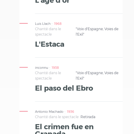
Luis Llach
1968
Chanté dans le
"Voix d'Espagne, Voies de
spectacle
l'Exil"
L'Estaca
inconnu
1938
Chanté dans le
"Voix d'Espagne, Voies de
spectacle
l'Exil"
El paso del Ebro
Antonio Machado
1936
Chanté dans le spectacle
Retirada
El crimen fue en
Granada