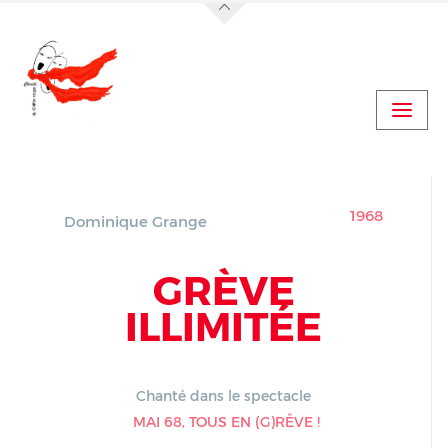
Jump to navigation
Actualités
Vidéo Concert Le Boulou
Vidéo Concert Le Boulou (suite)
1968
Dominique Grange
GRÈVE
ILLIMITÉE
Chanté dans le spectacle
MAI 68, TOUS EN (G)RÊVE !