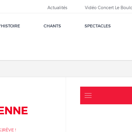
Actualités
Vidéo Concert Le Boul
L'HISTOIRE
CHANTS
SPECTACLES
uivant
IENNE
G)RÊVE !