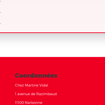
.
.
Coordonnées
Chez Martine Vidal
1 avenue de Razimbaud
11100 Narbonne